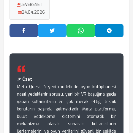
LEVERSNET
24.04.2026
Facebook'ta Paylaş
Twitter'da Paylaş
WhatsApp'ta Paylaş
Telegram
📌 Özet
Meta Quest 4 yeni modelinde oyun kütüphanesi
nasıl yedeklenir sorusu, yeni bir VR başlığına geçiş
yapan kullanıcıların en çok merak ettiği teknik
konuların başında gelmektedir. Meta platformu,
bulut yedekleme sistemini otomatik bir
mekanizma olarak sunarak kullanıcıların
ilerlemelerini ve oyun verilerini güvenli bir şekilde