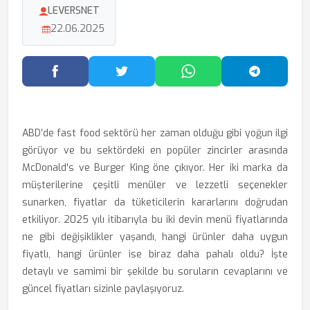
LEVERSNET
22.06.2025
Facebook'ta Paylaş
Twitter'da Paylaş
WhatsApp'ta Paylaş
Telegram
ABD’de fast food sektörü her zaman olduğu gibi yoğun ilgi
görüyor ve bu sektördeki en popüler zincirler arasında
McDonald's ve Burger King öne çıkıyor. Her iki marka da
müşterilerine çeşitli menüler ve lezzetli seçenekler
sunarken, fiyatlar da tüketicilerin kararlarını doğrudan
etkiliyor. 2025 yılı itibarıyla bu iki devin menü fiyatlarında
ne gibi değişiklikler yaşandı, hangi ürünler daha uygun
fiyatlı, hangi ürünler ise biraz daha pahalı oldu? İşte
detaylı ve samimi bir şekilde bu soruların cevaplarını ve
güncel fiyatları sizinle paylaşıyoruz.