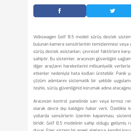
Facebook'ta Paylaş
Twitter
Volkswagen Golf 8.5 modeli sürüş destek sistemi a
bulunan kamera sensörlerinin temizlenmesi veya yaz
sürüş destek asistanları, çevresel faktörlere karş
sahiptir. Bu sistemler, aracınızın güvenliğini sağlama
diğer araçların hareketlerini milisaniyelik veril
etkenler nedeniyle hata kodları üretebilir. Pani
çözüm adımlarını sistematik bir şekilde uygulamak
teşhis, sürüş güvenliğinizi korumak adına atacağınız 
Aracınızın kontrol panelinde sarı veya kırmızı ren
olarak devre dışı kaldığını haber verir. Özellikl
yollarda sensörlerin üzerinin kapanması, sistem
biridir. Golf 8.5 modelinin sahip olduğu gelişmiş 
duyar. Eğer sistem bir engel algılarsa, kendini kor