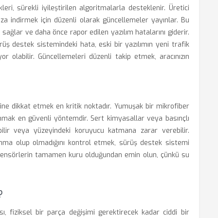
ri, sürekli iyileştirilen algoritmalarla desteklenir. Üretici
aza indirmek için düzenli olarak güncellemeler yayınlar. Bu
 sağlar ve daha önce rapor edilen yazılım hatalarını giderir.
üş destek sistemindeki hata, eski bir yazılımın yeni trafik
 olabilir. Güncellemeleri düzenli takip etmek, aracınızın
ine dikkat etmek en kritik noktadır. Yumuşak bir mikrofiber
nmak en güvenli yöntemdir. Sert kimyasallar veya basınçlı
lir veya yüzeyindeki koruyucu katmana zarar verebilir.
lanma olup olmadığını kontrol etmek, sürüş destek sistemi
ı sensörlerin tamamen kuru olduğundan emin olun, çünkü su
?
, fiziksel bir parça değişimi gerektirecek kadar ciddi bir