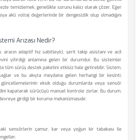
ezle temizlemek, genellikle sorunu kalıcı olarak çözer. Eğer
ya akü voltaj değerlerinde bir dengesizlik olup olmadığını
temi Arızası Nedir?
aracın adaptif hız sabitleyici, şerit takip asistanı ve acil
vini yitirdiği anlamına gelen bir durumdur. Bu sistemler
ata tüm sürüş destek paketini etkisiz hale getirebilir. Sistem,
ı sağlar ve bu akışta meydana gelen herhangi bir kesinti,
lım güncellemelerinin eksik olduğu durumlarda veya sensör
ini kapatarak sürücüyü manuel kontrole zorlar. Bu durum,
n devreye girdiği bir koruma mekanizmasıdır.
i sensörlerin çamur, kar veya yoğun kir tabakası ile
ngeller.