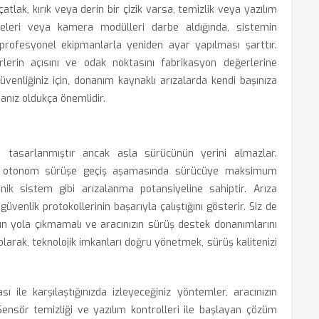
atlak, kırık veya derin bir çizik varsa, temizlik veya yazılım
eleri veya kamera modülleri darbe aldığında, sistemin
ofesyonel ekipmanlarla yeniden ayar yapılması şarttır.
rlerin açısını ve odak noktasını fabrikasyon değerlerine
venliğiniz için, donanım kaynaklı arızalarda kendi başınıza
ız oldukça önemlidir.
n tasarlanmıştır ancak asla sürücünün yerini almazlar.
r, otonom sürüşe geçiş aşamasında sürücüye maksimum
ik sistem gibi arızalanma potansiyeline sahiptir. Arıza
venlik protokollerinin başarıyla çalıştığını gösterir. Siz de
uzun yola çıkmamalı ve aracınızın sürüş destek donanımlarını
ı olarak, teknolojik imkanları doğru yönetmek, sürüş kalitenizi
 ile karşılaştığınızda izleyeceğiniz yöntemler, aracınızın
Sensör temizliği ve yazılım kontrolleri ile başlayan çözüm