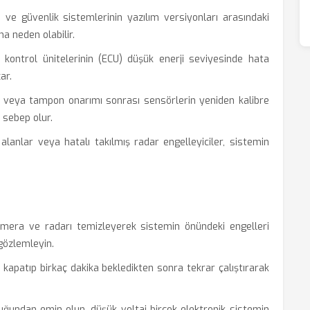
ve güvenlik sistemlerinin yazılım versiyonları arasındaki
a neden olabilir.
 kontrol ünitelerinin (ECU) düşük enerji seviyesinde hata
ar.
veya tampon onarımı sonrası sensörlerin yeniden kalibre
 sebep olur.
lanlar veya hatalı takılmış radar engelleyiciler, sistemin
era ve radarı temizleyerek sistemin önündeki engelleri
 gözlemleyin.
apatıp birkaç dakika bekledikten sonra tekrar çalıştırarak
uğundan emin olun, düşük voltaj birçok elektronik sistemin