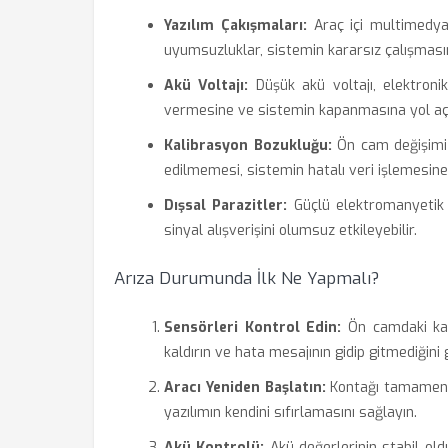
Yazılım Çakışmaları:
Araç içi multimedya 
uyumsuzluklar, sistemin kararsız çalışmasın
Akü Voltajı:
Düşük akü voltajı, elektronik
vermesine ve sistemin kapanmasına yol aç
Kalibrasyon Bozukluğu:
Ön cam değişimi 
edilmemesi, sistemin hatalı veri işlemesine
Dışsal Parazitler:
Güçlü elektromanyetik a
sinyal alışverişini olumsuz etkileyebilir.
Arıza Durumunda İlk Ne Yapmalı?
Sensörleri Kontrol Edin:
Ön camdaki kam
kaldırın ve hata mesajının gidip gitmediğini
Aracı Yeniden Başlatın:
Kontağı tamamen k
yazılımın kendini sıfırlamasını sağlayın.
Akü Kontrolü:
Akü değerlerinin stabil old