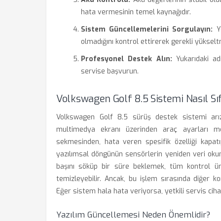
hata vermesinin temel kaynağıdır.
Sistem Güncellemelerini Sorgulayın:
Ye
olmadığını kontrol ettirerek gerekli yükselt
Profesyonel Destek Alın:
Yukarıdaki ad
servise başvurun.
Volkswagen Golf 8.5 Sistemi Nasıl Sıf
Volkswagen Golf 8.5 sürüş destek sistemi arız
multimedya ekranı üzerinden araç ayarları m
sekmesinden, hata veren spesifik özelliği kapatı
yazılımsal döngünün sensörlerin yeniden veri okum
başını söküp bir süre beklemek, tüm kontrol ünit
temizleyebilir. Ancak, bu işlem sırasında diğer k
Eğer sistem hala hata veriyorsa, yetkili servis ciha
Yazılım Güncellemesi Neden Önemlidir?