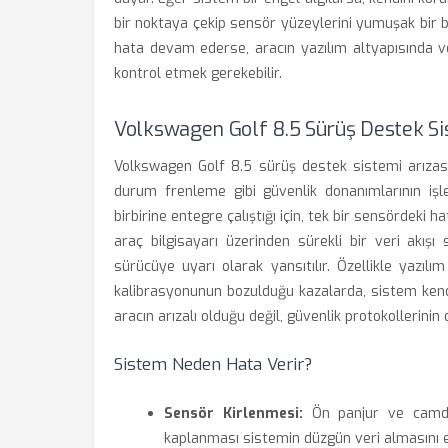
bir noktaya çekip sensör yüzeylerini yumuşak bir b
hata devam ederse, aracın yazılım altyapısında ve
kontrol etmek gerekebilir.
Volkswagen Golf 8.5 Sürüş Destek Sis
Volkswagen Golf 8.5 sürüş destek sistemi arızası, 
durum frenleme gibi güvenlik donanımlarının işle
birbirine entegre çalıştığı için, tek bir sensördeki h
araç bilgisayarı üzerinden sürekli bir veri akış
sürücüye uyarı olarak yansıtılır. Özellikle yazı
kalibrasyonunun bozulduğu kazalarda, sistem kend
aracın arızalı olduğu değil, güvenlik protokollerini
Sistem Neden Hata Verir?
Sensör Kirlenmesi:
Ön panjur ve camdak
kaplanması sistemin düzgün veri almasını e