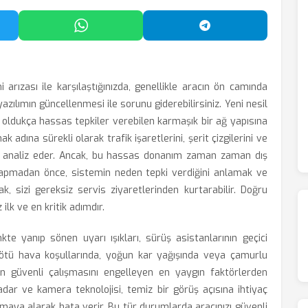
'da Paylaş
WhatsApp'ta Paylaş
Telegram'da Payl
rızası ile karşılaştığınızda, genellikle aracın ön camında
ılımın güncellenmesi ile sorunu giderebilirsiniz. Yeni nesil
ı oldukça hassas tepkiler verebilen karmaşık bir ağ yapısına
k adına sürekli olarak trafik işaretlerini, şerit çizgilerini ve
erle analiz eder. Ancak, bu hassas donanım zaman zaman dış
k yapmadan önce, sistemin neden tepki verdiğini anlamak ve
, sizi gereksiz servis ziyaretlerinden kurtarabilir. Doğru
ilk ve en kritik adımdır.
kte yanıp sönen uyarı ışıkları, sürüş asistanlarının geçici
e kötü hava koşullarında, yoğun kar yağışında veya çamurlu
in güvenli çalışmasını engelleyen en yaygın faktörlerden
radar ve kamera teknolojisi, temiz bir görüş açısına ihtiyaç
umaya alarak hata verir. Bu tür durumlarda aracınızı güvenli