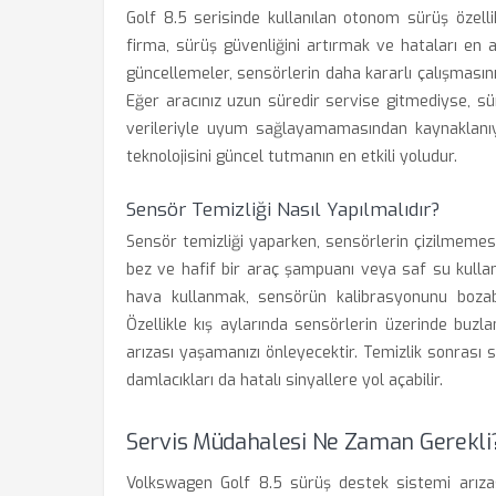
Golf 8.5 serisinde kullanılan otonom sürüş özellikle
firma, sürüş güvenliğini artırmak ve hataları en 
güncellemeler, sensörlerin daha kararlı çalışmasını
Eğer aracınız uzun süredir servise gitmediyse, sür
verileriyle uyum sağlayamamasından kaynaklanıyor
teknolojisini güncel tutmanın en etkili yoludur.
Sensör Temizliği Nasıl Yapılmalıdır?
Sensör temizliği yaparken, sensörlerin çizilmemes
bez ve hafif bir araç şampuanı veya saf su kulla
hava kullanmak, sensörün kalibrasyonunu bozabi
Özellikle kış aylarında sensörlerin üzerinde buz
arızası yaşamanızı önleyecektir. Temizlik sonras
damlacıkları da hatalı sinyallere yol açabilir.
Servis Müdahalesi Ne Zaman Gerekli
Volkswagen Golf 8.5 sürüş destek sistemi arızası