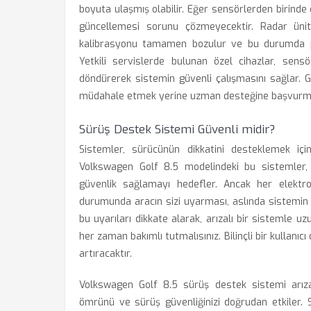
boyuta ulaşmış olabilir. Eğer sensörlerden birinde ç
güncellemesi sorunu çözmeyecektir. Radar ünit
kalibrasyonu tamamen bozulur ve bu durumda pr
Yetkili servislerde bulunan özel cihazlar, sensö
döndürerek sistemin güvenli çalışmasını sağlar. Gü
müdahale etmek yerine uzman desteğine başvurman
Sürüş Destek Sistemi Güvenli midir?
Sistemler, sürücünün dikkatini desteklemek içi
Volkswagen Golf 8.5 modelindeki bu sistemle
güvenlik sağlamayı hedefler. Ancak her elektron
durumunda aracın sizi uyarması, aslında sistemin gü
bu uyarıları dikkate alarak, arızalı bir sistemle 
her zaman bakımlı tutmalısınız. Bilinçli bir kullanıc
artıracaktır.
Volkswagen Golf 8.5 sürüş destek sistemi arızası
ömrünü ve sürüş güvenliğinizi doğrudan etkiler. 