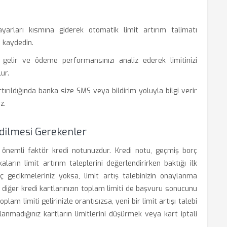
arları kısmına giderek otomatik limit artırım talimatı
i kaydedin.
gelir ve ödeme performansınızı analiz ederek limitinizi
ur.
tırıldığında banka size SMS veya bildirim yoluyla bilgi verir
z.
Edilmesi Gerekenler
n önemli faktör kredi notunuzdur. Kredi notu, geçmiş borç
ların limit artırım taleplerini değerlendirirken baktığı ilk
 gecikmeleriniz yoksa, limit artış talebinizin onaylanma
 diğer kredi kartlarınızın toplam limiti de başvuru sonucunu
plam limiti gelirinizle orantısızsa, yeni bir limit artışı talebi
llanmadığınız kartların limitlerini düşürmek veya kart iptali