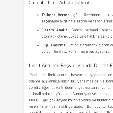
Otomatik Limit Artırım Talimatı
Talimat Verme:
İşCep üzerinden kart ay
seçeneğini aktif hale getirin ve tercihleriniz
Sistem Analizi:
Banka, periyodik olarak 
otomatik olarak yükseltme hakkına sahip ol
Bilgilendirme:
Limitiniz otomatik olarak ar
ve yeni limitinizi kullanmaya başlayabilirsini
Limit Artırımı Başvurusunda Dikkat 
Kredi kartı limit artırımı başvurusu yaparken, e
ödeme alışkanlıklarınızın bir yansımasıdır ve banka
veridir. Eğer düzenli ödeme yapıyorsanız ve borç
ihtimali oldukça yüksektir. Bunun yanı sıra, mevcut
etkiler. Eğer çok sayıda kartınız varsa ve bunların to
banka tarafından riskli görülebilir. Bu nedenle, ku
yapmak, yeni bir limit artışına zemin hazırlayabilir.