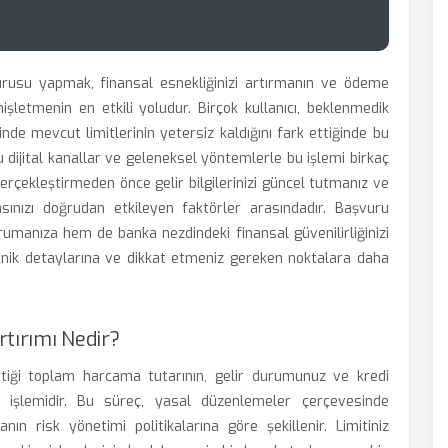
şvurusu yapmak, finansal esnekliğinizi artırmanın ve ödeme
işletmenin en etkili yoludur. Birçok kullanıcı, beklenmedik
nde mevcut limitlerinin yetersiz kaldığını fark ettiğinde bu
 dijital kanallar ve geleneksel yöntemlerle bu işlemi birkaç
erçekleştirmeden önce gelir bilgilerinizi güncel tutmanız ve
ınızı doğrudan etkileyen faktörler arasındadır. Başvuru
rumanıza hem de banka nezdindeki finansal güvenilirliğinizi
eknik detaylarına ve dikkat etmeniz gereken noktalara daha
rtırımı Nedir?
 ettiği toplam harcama tutarının, gelir durumunuz ve kredi
i işlemidir. Bu süreç, yasal düzenlemeler çerçevesinde
nın risk yönetimi politikalarına göre şekillenir. Limitiniz