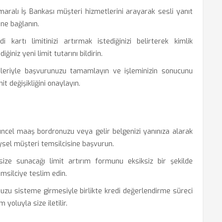
alı İş Bankası müşteri hizmetlerini arayarak sesli yanıt
ine bağlanın.
 kartı limitinizi artırmak istediğinizi belirterek kimlik
iniz yeni limit tutarını bildirin.
leriyle başvurunuzu tamamlayın ve işleminizin sonucunu
t değişikliğini onaylayın.
el maaş bordronuzu veya gelir belgenizi yanınıza alarak
ysel müşteri temsilcisine başvurun.
size sunacağı limit artırım formunu eksiksiz bir şekilde
msilciye teslim edin.
uzu sisteme girmesiyle birlikte kredi değerlendirme süreci
yoluyla size iletilir.