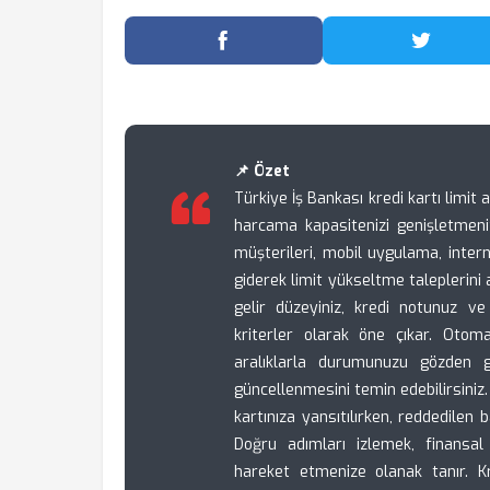
Facebook'ta Paylaş
Twitter
📌 Özet
Türkiye İş Bankası kredi kartı limit
harcama kapasitenizi genişletmeniz
müşterileri, mobil uygulama, inter
giderek limit yükseltme taleplerini
gelir düzeyiniz, kredi notunuz v
kriterler olarak öne çıkar. Otoma
aralıklarla durumunuzu gözden ge
güncellenmesini temin edebilirsiniz. 
kartınıza yansıtılırken, reddedilen 
Doğru adımları izlemek, finansal 
hareket etmenize olanak tanır. Kre