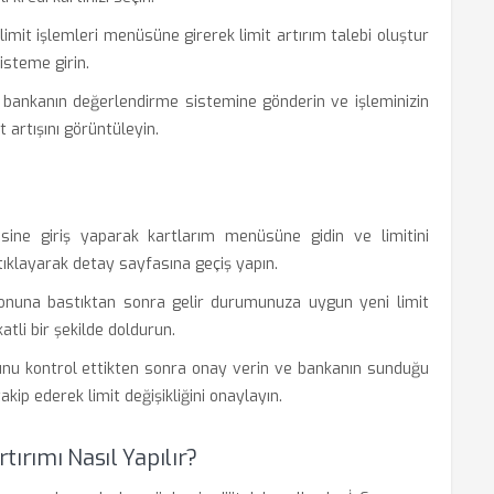
 limit işlemleri menüsüne girerek limit artırım talebi oluştur
sisteme girin.
k bankanın değerlendirme sistemine gönderin ve işleminizin
 artışını görüntüleyin.
sine giriş yaparak kartlarım menüsüne gidin ve limitini
 tıklayarak detay sayfasına geçiş yapın.
tonuna bastıktan sonra gelir durumunuza uygun yeni limit
atli bir şekilde doldurun.
unu kontrol ettikten sonra onay verin ve bankanın sunduğu
ip ederek limit değişikliğini onaylayın.
tırımı Nasıl Yapılır?