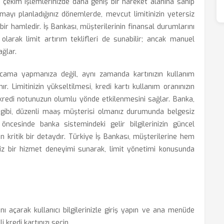
ek çekim işlemlerinizde daha geniş bir hareket alanına sahip
mayı planladığınız dönemlerde, mevcut limitinizin yetersiz
 hamledir. İş Bankası, müşterilerinin finansal durumlarını
olarak limit artırım teklifleri de sunabilir; ancak manuel
ağlar.
arcama yapmanıza değil, aynı zamanda kartınızın kullanım
. Limitinizin yükseltilmesi, kredi kartı kullanım oranınızın
kredi notunuzun olumlu yönde etkilenmesini sağlar. Banka,
i gibi, düzenli maaş müşterisi olmanız durumunda belgesiz
ncesinde banka sistemindeki gelir bilgilerinizin güncel
 kritik bir detaydır. Türkiye İş Bankası, müşterilerine hem
isiz bir hizmet deneyimi sunarak, limit yönetimi konusunda
 açarak kullanıcı bilgilerinizle giriş yapın ve ana menüde
 kredi kartınızı seçin.