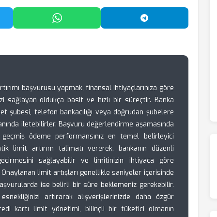
'da Paylaş
WhatsApp'ta Paylaş
Telegram'da Payl
 artırımı başvurusu yapmak, finansal ihtiyaçlarınıza göre
i sağlayan oldukça basit ve hızlı bir süreçtir. Banka
net şubesi, telefon bankacılığı veya doğrudan şubelere
 anında iletebilirler. Başvuru değerlendirme aşamasında
e geçmiş ödeme performansınız en temel belirleyici
tik limit artırım talimatı vererek, bankanın düzenli
çirmesini sağlayabilir ve limitinizin ihtiyaca göre
Onaylanan limit artışları genellikle saniyeler içerisinde
başvurularda ise belirli bir süre beklemeniz gerekebilir.
esnekliğinizi artırarak alışverişlerinizde daha özgür
di kartı limit yönetimi, bilinçli bir tüketici olmanın