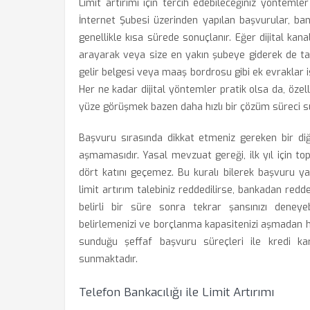
Limit artırımı için tercih edebileceğiniz yöntemler
İnternet Şubesi üzerinden yapılan başvurular, ba
genellikle kısa sürede sonuçlanır. Eğer dijital kana
arayarak veya size en yakın şubeye giderek de tale
gelir belgesi veya maaş bordrosu gibi ek evraklar i
Her ne kadar dijital yöntemler pratik olsa da, özell
yüze görüşmek bazen daha hızlı bir çözüm süreci su
Başvuru sırasında dikkat etmeniz gereken bir diğer 
aşmamasıdır. Yasal mevzuat gereği, ilk yıl için toplam
dört katını geçemez. Bu kuralı bilerek başvuru yap
limit artırım talebiniz reddedilirse, bankadan red
belirli bir süre sonra tekrar şansınızı deneyebi
belirlemenizi ve borçlanma kapasitenizi aşmadan h
sunduğu şeffaf başvuru süreçleri ile kredi kar
sunmaktadır.
Telefon Bankacılığı ile Limit Artırımı