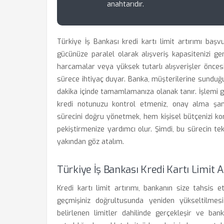
anahtarıdır.
Türkiye İş Bankası kredi kartı limit artırımı ba
gücünüze paralel olarak alışveriş kapasitenizi gen
harcamalar veya yüksek tutarlı alışverişler öncesi
sürece ihtiyaç duyar. Banka, müşterilerine sunduğu
dakika içinde tamamlamanıza olanak tanır. İşlemi g
kredi notunuzu kontrol etmeniz, onay alma şans
sürecini doğru yönetmek, hem kişisel bütçenizi ko
pekiştirmenize yardımcı olur. Şimdi, bu sürecin t
yakından göz atalım.
Türkiye İş Bankası Kredi Kartı Limit A
Kredi kartı limit artırımı, bankanın size tahsis
geçmişiniz doğrultusunda yeniden yükseltilmes
belirlenen limitler dahilinde gerçekleşir ve banka