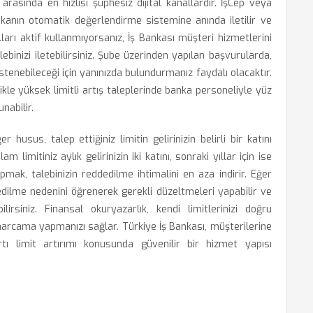
 arasında en hızlısı şüphesiz dijital kanallardır. İşCep veya
nkanın otomatik değerlendirme sistemine anında iletilir ve
lları aktif kullanmıyorsanız, İş Bankası müşteri hizmetlerini
binizi iletebilirsiniz. Şube üzerinden yapılan başvurularda,
stenebileceği için yanınızda bulundurmanız faydalı olacaktır.
ikle yüksek limitli artış taleplerinde banka personeliyle yüz
nabilir.
husus, talep ettiğiniz limitin gelirinizin belirli bir katını
 limitiniz aylık gelirinizin iki katını, sonraki yıllar için ise
mak, talebinizin reddedilme ihtimalini en aza indirir. Eğer
dedilme nedenini öğrenerek gerekli düzeltmeleri yapabilir ve
lirsiniz. Finansal okuryazarlık, kendi limitlerinizi doğru
arcama yapmanızı sağlar. Türkiye İş Bankası, müşterilerine
tı limit artırımı konusunda güvenilir bir hizmet yapısı