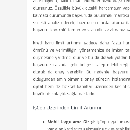
artırıldığında, aylık taksit ödemelerinizde veya t
olursunuz. Özellikle büyük ölçekli harcamalar yap
kalması durumunda başvuruda bulunmak mantıklı bir
sürekli analiz ederek, bazı durumlarda otomatik 
başvuru, kontrolü tamamen sizin elinize almanızı s
Kredi kartı limit artırımı, sadece daha fazla h
ömrünü ve verimliliğini yönetmenize de imkan tanır
düşmesine yardımcı olur ve bu da dolaylı yoldan 
başvuru sırasında gelir belgesi talep edebileceğ
olarak da onay verebilir. Bu nedenle, başvuru ö
olduğundan emin olmanız, onay sürecini hızlandıran
dijital hem de fiziksel kanallar üzerinden kesint
büyük bir kolaylık sağlamaktadır.
İşCep Üzerinden Limit Artırımı
Mobil Uygulama Girişi:
İşCep uygulamasını
yer alan kartlarım sekmesine tıklayarak ilgili