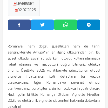
LEVERSNET
02.07.2025
Facebook'ta Paylaş
Twitter'da Paylaş
WhatsApp'ta Paylaş
Telegram
Romanya, hem doğal güzellikleri hem de tarihi
zenginlikleriyle Avrupa'nın en ilginç ülkelerinden biri. Bu
güzel ülkede seyahat ederken, otoyol kullanımlarınızda
rahat olmanız ve maliyetleri doğru bilmeniz oldukça
önemli. Özellikle 2025 yılı itibariyle güncellenen otoyol
vignette fiyatlarıyla ilgili detaylara bu yazıda
ulaşacaksınız. Eğer Romanya’ya seyahat etmeyi
planlıyorsanız, bu bilgiler sizin için oldukça faydalı olacak.
Hadi, gelin birlikte Romanya Otoban Vignette Fiyatları
2025 ve elektronik vignette sistemleri hakkında detaylara
bakalım!