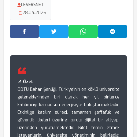
LEVERSNET
28.04.2026
Facebook'ta Paylaş
Twitter'da Paylaş
WhatsApp'ta Paylaş
Telegram
📌 Özet
ODTÜ Bahar Şenliği, Türkiye’nin en köklü üniversite
geleneklerinden biri olarak her yıl binlerce
katılımcıyı kampüsün enerjisiyle buluşturmaktadır.
Etkinliğe katılım süreci, tamamen şeffaflık ve
güvenlik ilkeleri üzerine kurulu dijital bir altyapı
üzerinden yürütülmektedir. Bilet temin etmek
isteyenlerin, üniversite yönetiminin belirlediği