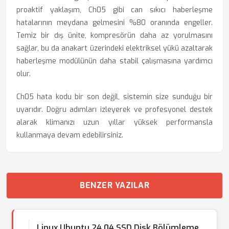
proaktif yaklaşım, Ch05 gibi can sıkıcı haberleşme
hatalarının meydana gelmesini %80 oranında engeller.
Temiz bir dış ünite, kompresörün daha az yorulmasını
sağlar, bu da anakart üzerindeki elektriksel yükü azaltarak
haberleşme modülünün daha stabil çalışmasına yardımcı
olur.
Ch05 hata kodu bir son değil, sistemin size sunduğu bir
uyarıdır. Doğru adımları izleyerek ve profesyonel destek
alarak klimanızı uzun yıllar yüksek performansla
kullanmaya devam edebilirsiniz.
BENZER YAZILAR
Linux Ubuntu 24.04 SSD Disk Bölümleme