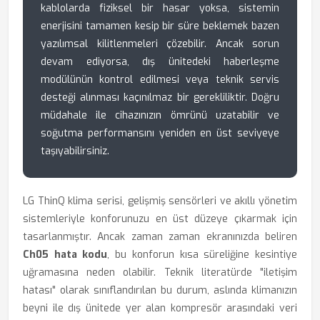
kablolarda fiziksel bir hasar yoksa, sistemin
enerjisini tamamen kesip bir süre beklemek bazen
yazılımsal kilitlenmeleri çözebilir. Ancak sorun
devam ediyorsa, dış ünitedeki haberleşme
modülünün kontrol edilmesi veya teknik servis
desteği alınması kaçınılmaz bir gerekliliktir. Doğru
müdahale ile cihazınızın ömrünü uzatabilir ve
soğutma performansını yeniden en üst seviyeye
taşıyabilirsiniz.
LG ThinQ klima serisi, gelişmiş sensörleri ve akıllı yönetim
sistemleriyle konforunuzu en üst düzeye çıkarmak için
tasarlanmıştır. Ancak zaman zaman ekranınızda beliren
Ch05 hata kodu
, bu konforun kısa süreliğine kesintiye
uğramasına neden olabilir. Teknik literatürde "iletişim
hatası" olarak sınıflandırılan bu durum, aslında klimanızın
beyni ile dış ünitede yer alan kompresör arasındaki veri