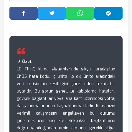
Facebook'ta Paylaş
Twitter'da Paylaş
WhatsApp'ta Paylaş
Telegram
📌 Özet
LG ThinQ klima sistemlerinde sıkça karşılaşılan
Ch05 hata kodu, iç ünite ile dış ünite arasındaki
veri iletişiminin kesildiğini işaret eden teknik bir
uyarıdır. Bu sorun genellikle kablolama hataları,
gevşek bağlantılar veya ana kart üzerindeki voltaj
dalgalanmalarından kaynaklanmaktadır. Klimanızın
verimli çalışmasını engelleyen bu durumu
gidermek için öncelikle elektriksel bağlantıların
doğru yapıldığından emin olmanız gerekir. Eğer