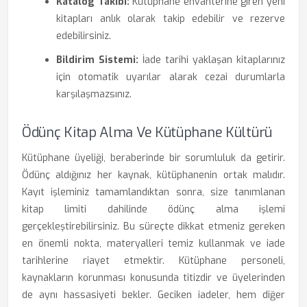
Katalog Takibi:
Kütüphane envanterine giren yeni
kitapları anlık olarak takip edebilir ve rezerve
edebilirsiniz.
Bildirim Sistemi:
İade tarihi yaklaşan kitaplarınız
için otomatik uyarılar alarak cezai durumlarla
karşılaşmazsınız.
Ödünç Kitap Alma Ve Kütüphane Kültürü
Kütüphane üyeliği, beraberinde bir sorumluluk da getirir.
Ödünç aldığınız her kaynak, kütüphanenin ortak malıdır.
Kayıt işleminiz tamamlandıktan sonra, size tanımlanan
kitap limiti dahilinde ödünç alma işlemi
gerçekleştirebilirsiniz. Bu süreçte dikkat etmeniz gereken
en önemli nokta, materyalleri temiz kullanmak ve iade
tarihlerine riayet etmektir. Kütüphane personeli,
kaynakların korunması konusunda titizdir ve üyelerinden
de aynı hassasiyeti bekler. Geciken iadeler, hem diğer