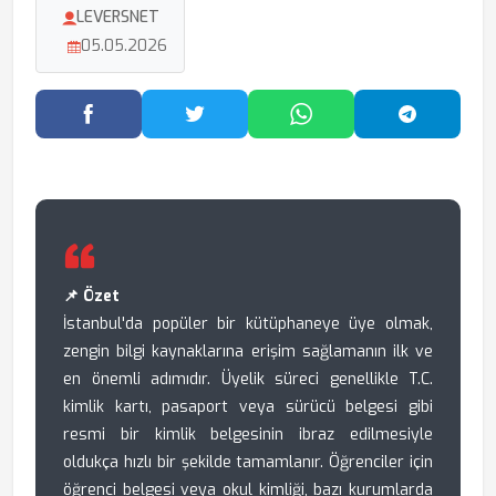
LEVERSNET
05.05.2026
Facebook'ta Paylaş
Twitter'da Paylaş
WhatsApp'ta Paylaş
Telegram
📌 Özet
İstanbul'da popüler bir kütüphaneye üye olmak,
zengin bilgi kaynaklarına erişim sağlamanın ilk ve
en önemli adımıdır. Üyelik süreci genellikle T.C.
kimlik kartı, pasaport veya sürücü belgesi gibi
resmi bir kimlik belgesinin ibraz edilmesiyle
oldukça hızlı bir şekilde tamamlanır. Öğrenciler için
öğrenci belgesi veya okul kimliği, bazı kurumlarda