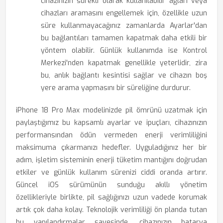
cihazınızın sürekli olarak kullanılabilir ağları veya
cihazları aramasını engellemek için, özellikle uzun
süre kullanmayacağınız zamanlarda Ayarlar'dan
bu bağlantıları tamamen kapatmak daha etkili bir
yöntem olabilir. Günlük kullanımda ise Kontrol
Merkezi'nden kapatmak genellikle yeterlidir, zira
bu, anlık bağlantı kesintisi sağlar ve cihazın boş
yere arama yapmasını bir süreliğine durdurur.
iPhone 18 Pro Max modelinizde pil ömrünü uzatmak için
paylaştığımız bu kapsamlı ayarlar ve ipuçları, cihazınızın
performansından ödün vermeden enerji verimliliğini
maksimuma çıkarmanızı hedefler. Uyguladığınız her bir
adım, işletim sisteminin enerji tüketim mantığını doğrudan
etkiler ve günlük kullanım sürenizi ciddi oranda artırır.
Güncel iOS sürümünün sunduğu akıllı yönetim
özellikleriyle birlikte, pil sağlığınızı uzun vadede korumak
artık çok daha kolay. Teknolojik verimliliği ön planda tutan
bu yapılandırmalar sayesinde, cihazınızın batarya