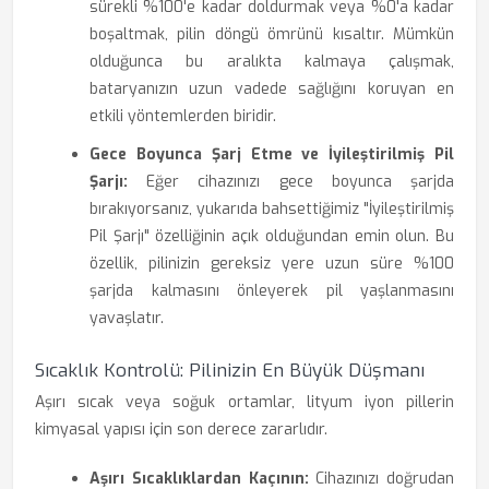
sürekli %100'e kadar doldurmak veya %0'a kadar
boşaltmak, pilin döngü ömrünü kısaltır. Mümkün
olduğunca bu aralıkta kalmaya çalışmak,
bataryanızın uzun vadede sağlığını koruyan en
etkili yöntemlerden biridir.
Gece Boyunca Şarj Etme ve İyileştirilmiş Pil
Şarjı:
Eğer cihazınızı gece boyunca şarjda
bırakıyorsanız, yukarıda bahsettiğimiz "İyileştirilmiş
Pil Şarjı" özelliğinin açık olduğundan emin olun. Bu
özellik, pilinizin gereksiz yere uzun süre %100
şarjda kalmasını önleyerek pil yaşlanmasını
yavaşlatır.
Sıcaklık Kontrolü: Pilinizin En Büyük Düşmanı
Aşırı sıcak veya soğuk ortamlar, lityum iyon pillerin
kimyasal yapısı için son derece zararlıdır.
Aşırı Sıcaklıklardan Kaçının:
Cihazınızı doğrudan