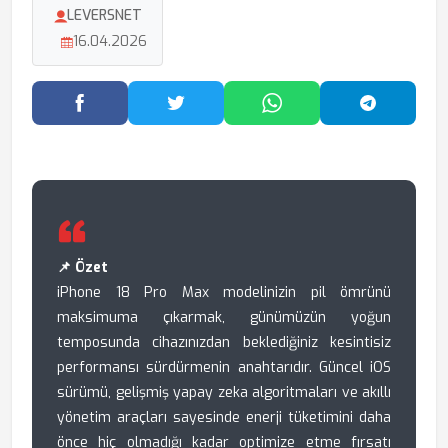
LEVERSNET
16.04.2026
Facebook'ta Paylaş
Twitter'da Paylaş
WhatsApp'ta Paylaş
Telegram
📌 Özet
iPhone 18 Pro Max modelinizin pil ömrünü
maksimuma çıkarmak, günümüzün yoğun
temposunda cihazınızdan beklediğiniz kesintisiz
performansı sürdürmenin anahtarıdır. Güncel iOS
sürümü, gelişmiş yapay zeka algoritmaları ve akıllı
yönetim araçları sayesinde enerji tüketimini daha
önce hiç olmadığı kadar optimize etme fırsatı