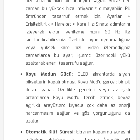
hızı sunarak akıcı bir deneyim sağlar. Ancak her
zaman bu yüksek hıza ihtiyacınız olmayabilir. Pil
ömründen tasarruf etmek için, Ayarlar >
Erişilebilirlik > Hareket > Kare Hızı Sınırla adımlarını
izleyerek ekran yenileme hızını 60 Hz ile
sınırlandırabilirsiniz. Özellikle oyun oynamadığınız
veya yüksek kare hızlı video izlemediğiniz
zamanlarda bu ayar, işlemci üzerindeki yükü
azaltarak enerji tasarrufu sağlar.
Koyu Modun Gücü:
OLED ekranlarda siyah
piksellerin kapalı olması, Koyu Mod'u gerçek bir pil
dostu yapar. Özellikle geceleri veya az ışıklı
ortamlarda Koyu Mod'u tercih etmek, beyaz
ağırlıklı arayüzlere kıyasla çok daha az enerji
harcanmasını sağlar ve göz yorgunluğunu da
azaltır.
Otomatik Kilit Süresi:
Ekranın kapanma süresini
mümkün olduğunca kısa tutmak (örneğin 30