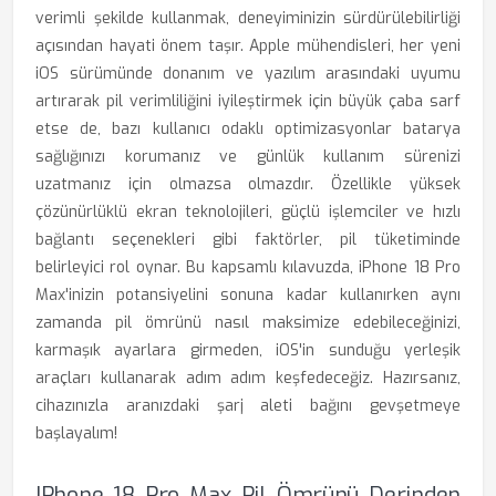
verimli şekilde kullanmak, deneyiminizin sürdürülebilirliği
açısından hayati önem taşır. Apple mühendisleri, her yeni
iOS sürümünde donanım ve yazılım arasındaki uyumu
artırarak pil verimliliğini iyileştirmek için büyük çaba sarf
etse de, bazı kullanıcı odaklı optimizasyonlar batarya
sağlığınızı korumanız ve günlük kullanım sürenizi
uzatmanız için olmazsa olmazdır. Özellikle yüksek
çözünürlüklü ekran teknolojileri, güçlü işlemciler ve hızlı
bağlantı seçenekleri gibi faktörler, pil tüketiminde
belirleyici rol oynar. Bu kapsamlı kılavuzda, iPhone 18 Pro
Max'inizin potansiyelini sonuna kadar kullanırken aynı
zamanda pil ömrünü nasıl maksimize edebileceğinizi,
karmaşık ayarlara girmeden, iOS'in sunduğu yerleşik
araçları kullanarak adım adım keşfedeceğiz. Hazırsanız,
cihazınızla aranızdaki şarj aleti bağını gevşetmeye
başlayalım!
IPhone 18 Pro Max Pil Ömrünü Derinden