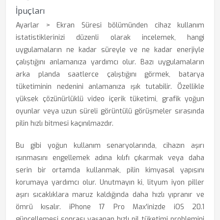
İpuçları
Ayarlar > Ekran Süresi bölümünden cihaz kullanım
istatistiklerinizi düzenli olarak incelemek, hangi
uygulamaların ne kadar süreyle ve ne kadar enerjiyle
çalıştığını anlamanıza yardımcı olur. Bazı uygulamaların
arka planda saatlerce çalıştığını görmek, batarya
tüketiminin nedenini anlamanıza ışık tutabilir. Özellikle
yüksek çözünürlüklü video içerik tüketimi, grafik yoğun
oyunlar veya uzun süreli görüntülü görüşmeler sırasında
pilin hızlı bitmesi kaçınılmazdır.
Bu gibi yoğun kullanım senaryolarında, cihazın aşırı
ısınmasını engellemek adına kılıfı çıkarmak veya daha
serin bir ortamda kullanmak, pilin kimyasal yapısını
korumaya yardımcı olur. Unutmayın ki, lityum iyon piller
aşırı sıcaklıklara maruz kaldığında daha hızlı yıpranır ve
ömrü kısalır. iPhone 17 Pro Max'inizde iOS 20.1
güncellemesi sonrası yaşanan hızlı pil tüketimi problemini