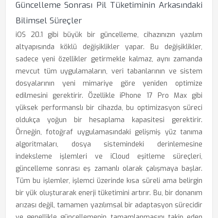
Güncelleme Sonrası Pil Tüketiminin Arkasındaki
Bilimsel Süreçler
iOS 20.1 gibi büyük bir güncelleme, cihazınızın yazılım
altyapısında köklü değişiklikler yapar. Bu değişiklikler,
sadece yeni özellikler getirmekle kalmaz, aynı zamanda
mevcut tüm uygulamaların, veri tabanlarının ve sistem
dosyalarının yeni mimariye göre yeniden optimize
edilmesini gerektirir. Özellikle iPhone 17 Pro Max gibi
yüksek performanslı bir cihazda, bu optimizasyon süreci
oldukça yoğun bir hesaplama kapasitesi gerektirir.
Örneğin, fotoğraf uygulamasındaki gelişmiş yüz tanıma
algoritmaları, dosya sistemindeki derinlemesine
indeksleme işlemleri ve iCloud eşitleme süreçleri,
güncelleme sonrası eş zamanlı olarak çalışmaya başlar.
Tüm bu işlemler, işlemci üzerinde kısa süreli ama belirgin
bir yük oluşturarak enerji tüketimini artırır. Bu, bir donanım
arızası değil, tamamen yazılımsal bir adaptasyon sürecidir
ve genellikle güncellemenin tamamlanmasını takip eden