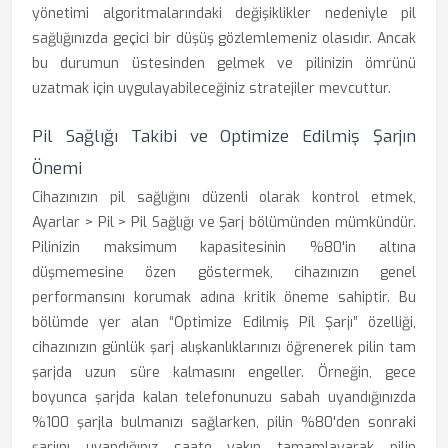
yönetimi algoritmalarındaki değişiklikler nedeniyle pil
sağlığınızda geçici bir düşüş gözlemlemeniz olasıdır. Ancak
bu durumun üstesinden gelmek ve pilinizin ömrünü
uzatmak için uygulayabileceğiniz stratejiler mevcuttur.
Pil Sağlığı Takibi ve Optimize Edilmiş Şarjın
Önemi
Cihazınızın pil sağlığını düzenli olarak kontrol etmek,
Ayarlar > Pil > Pil Sağlığı ve Şarj bölümünden mümkündür.
Pilinizin maksimum kapasitesinin %80'in altına
düşmemesine özen göstermek, cihazınızın genel
performansını korumak adına kritik öneme sahiptir. Bu
bölümde yer alan “Optimize Edilmiş Pil Şarjı” özelliği,
cihazınızın günlük şarj alışkanlıklarınızı öğrenerek pilin tam
şarjda uzun süre kalmasını engeller. Örneğin, gece
boyunca şarjda kalan telefonunuzu sabah uyandığınızda
%100 şarjla bulmanızı sağlarken, pilin %80'den sonraki
şarjını uyandığınız saate yakın tamamlayarak pilin