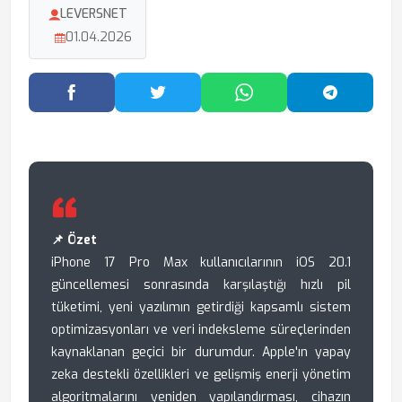
LEVERSNET
01.04.2026
Facebook'ta Paylaş
Twitter'da Paylaş
WhatsApp'ta Paylaş
Telegram
📌 Özet
iPhone 17 Pro Max kullanıcılarının iOS 20.1
güncellemesi sonrasında karşılaştığı hızlı pil
tüketimi, yeni yazılımın getirdiği kapsamlı sistem
optimizasyonları ve veri indeksleme süreçlerinden
kaynaklanan geçici bir durumdur. Apple'ın yapay
zeka destekli özellikleri ve gelişmiş enerji yönetim
algoritmalarını yeniden yapılandırması, cihazın