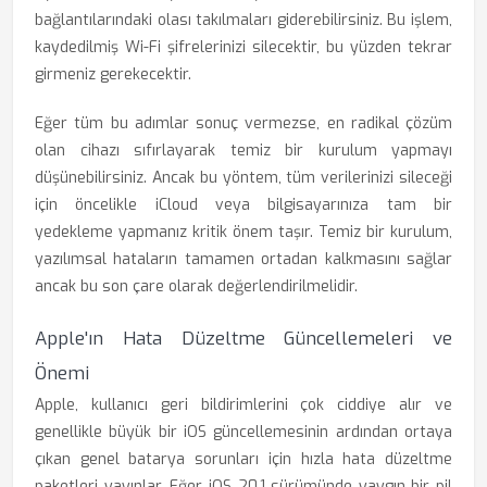
bağlantılarındaki olası takılmaları giderebilirsiniz. Bu işlem,
kaydedilmiş Wi-Fi şifrelerinizi silecektir, bu yüzden tekrar
girmeniz gerekecektir.
Eğer tüm bu adımlar sonuç vermezse, en radikal çözüm
olan cihazı sıfırlayarak temiz bir kurulum yapmayı
düşünebilirsiniz. Ancak bu yöntem, tüm verilerinizi sileceği
için öncelikle iCloud veya bilgisayarınıza tam bir
yedekleme yapmanız kritik önem taşır. Temiz bir kurulum,
yazılımsal hataların tamamen ortadan kalkmasını sağlar
ancak bu son çare olarak değerlendirilmelidir.
Apple'ın Hata Düzeltme Güncellemeleri ve
Önemi
Apple, kullanıcı geri bildirimlerini çok ciddiye alır ve
genellikle büyük bir iOS güncellemesinin ardından ortaya
çıkan genel batarya sorunları için hızla hata düzeltme
paketleri yayınlar. Eğer iOS 20.1 sürümünde yaygın bir pil