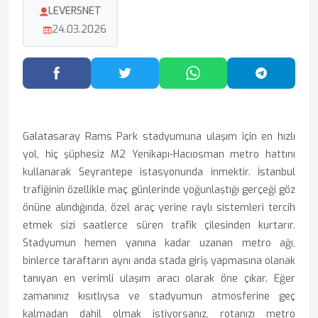
LEVERSNET
24.03.2026
Facebook'ta Paylaş
Twitter'da Paylaş
WhatsApp'ta Paylaş
Telegram
Galatasaray Rams Park stadyumuna ulaşım için en hızlı
yol, hiç şüphesiz M2 Yenikapı-Hacıosman metro hattını
kullanarak Seyrantepe istasyonunda inmektir. İstanbul
trafiğinin özellikle maç günlerinde yoğunlaştığı gerçeği göz
önüne alındığında, özel araç yerine raylı sistemleri tercih
etmek sizi saatlerce süren trafik çilesinden kurtarır.
Stadyumun hemen yanına kadar uzanan metro ağı,
binlerce taraftarın aynı anda stada giriş yapmasına olanak
tanıyan en verimli ulaşım aracı olarak öne çıkar. Eğer
zamanınız kısıtlıysa ve stadyumun atmosferine geç
kalmadan dahil olmak istiyorsanız, rotanızı metro