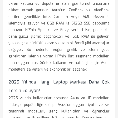
ekran kalitesi ve depolama alanı gibi temel unsurlara
dikkat etmek gerekir. Asus’un ZenBook ve VivoBook
serileri genellikle Intel Core i5 veya AMD Ryzen 5
işlemciyle geliyor ve 8GB RAM ile 512GB SSD depolama
sunuyor. HP’nin Spectre ve Envy serileri ise, genellikle
daha güçlü işlemci seçenekleri ve 16GB RAM ile geliyor;
yüksek çözünürlüklü ekran ve uzun pil ömrü gibi avantajlar
sağlıyor. Bu nedenle, yoğun grafik ve işlem gücü
gerektiren işleriniz varsa HP’nin üst segment modelleri
daha uygun olur. Günlük kullanım ve hafif işler için Asus
modelleri ise yeterli ve ekonomik bir seçenek.
2025 Yılında Hangi Laptop Markası Daha Çok
Tercih Ediliyor?
2025 yılında, kullanıcılar arasında Asus ve HP modelleri
oldukça popülerliğe sahip. Asus’un uygun fiyatlı ve şık
tasarımlı modelleri, genç kullanıcılar ve öğrenciler
arasında tercih ediliyor. HP ise, hem iş dünyası hem de