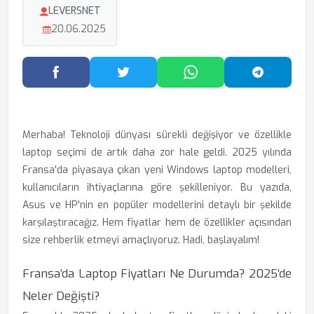
LEVERSNET
20.06.2025
Facebook'ta Paylaş
Twitter'da Paylaş
WhatsApp'ta Paylaş
Telegram
Merhaba! Teknoloji dünyası sürekli değişiyor ve özellikle
laptop seçimi de artık daha zor hale geldi. 2025 yılında
Fransa'da piyasaya çıkan yeni Windows laptop modelleri,
kullanıcıların ihtiyaçlarına göre şekilleniyor. Bu yazıda,
Asus ve HP'nin en popüler modellerini detaylı bir şekilde
karşılaştıracağız. Hem fiyatlar hem de özellikler açısından
size rehberlik etmeyi amaçlıyoruz. Hadi, başlayalım!
Fransa’da Laptop Fiyatları Ne Durumda? 2025’de
Neler Değişti?