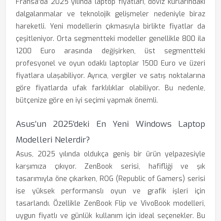
Fransa'da 2025 yılında laptop fiyatları, döviz kurlarındaki
dalgalanmalar ve teknolojik gelişmeler nedeniyle biraz
hareketli. Yeni modellerin çıkmasıyla birlikte fiyatlar da
çeşitleniyor. Orta segmentteki modeller genellikle 800 ila
1200 Euro arasında değişirken, üst segmentteki
profesyonel ve oyun odaklı laptoplar 1500 Euro ve üzeri
fiyatlara ulaşabiliyor. Ayrıca, vergiler ve satış noktalarına
göre fiyatlarda ufak farklılıklar olabiliyor. Bu nedenle,
bütçenize göre en iyi seçimi yapmak önemli.
Asus’un 2025’deki En Yeni Windows Laptop
Modelleri Nelerdir?
Asus, 2025 yılında oldukça geniş bir ürün yelpazesiyle
karşımıza çıkıyor. ZenBook serisi, hafifliği ve şık
tasarımıyla öne çıkarken, ROG (Republic of Gamers) serisi
ise yüksek performanslı oyun ve grafik işleri için
tasarlandı. Özellikle ZenBook Flip ve VivoBook modelleri,
uygun fiyatlı ve günlük kullanım için ideal seçenekler. Bu