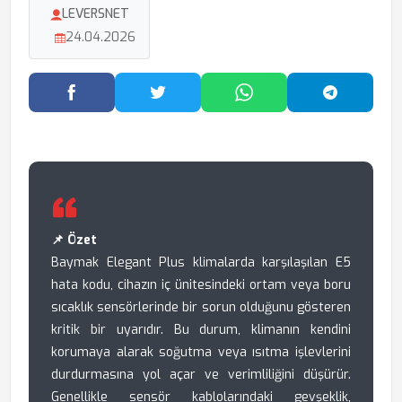
LEVERSNET
24.04.2026
Facebook'ta Paylaş
Twitter'da Paylaş
WhatsApp'ta Paylaş
Telegram
📌 Özet
Baymak Elegant Plus klimalarda karşılaşılan E5
hata kodu, cihazın iç ünitesindeki ortam veya boru
sıcaklık sensörlerinde bir sorun olduğunu gösteren
kritik bir uyarıdır. Bu durum, klimanın kendini
korumaya alarak soğutma veya ısıtma işlevlerini
durdurmasına yol açar ve verimliliğini düşürür.
Genellikle sensör kablolarındaki gevşeklik,