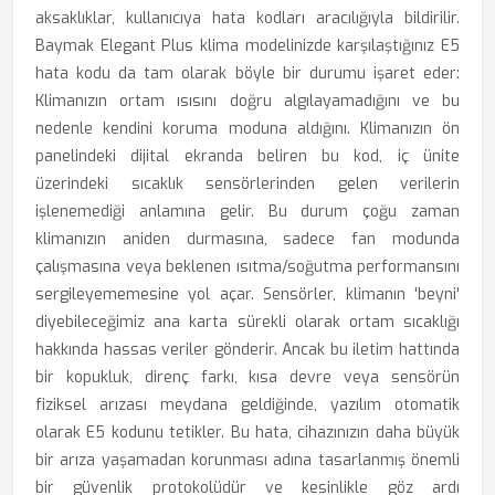
aksaklıklar, kullanıcıya hata kodları aracılığıyla bildirilir.
Baymak Elegant Plus klima modelinizde karşılaştığınız E5
hata kodu da tam olarak böyle bir durumu işaret eder:
Klimanızın ortam ısısını doğru algılayamadığını ve bu
nedenle kendini koruma moduna aldığını. Klimanızın ön
panelindeki dijital ekranda beliren bu kod, iç ünite
üzerindeki sıcaklık sensörlerinden gelen verilerin
işlenemediği anlamına gelir. Bu durum çoğu zaman
klimanızın aniden durmasına, sadece fan modunda
çalışmasına veya beklenen ısıtma/soğutma performansını
sergileyememesine yol açar. Sensörler, klimanın 'beyni'
diyebileceğimiz ana karta sürekli olarak ortam sıcaklığı
hakkında hassas veriler gönderir. Ancak bu iletim hattında
bir kopukluk, direnç farkı, kısa devre veya sensörün
fiziksel arızası meydana geldiğinde, yazılım otomatik
olarak E5 kodunu tetikler. Bu hata, cihazınızın daha büyük
bir arıza yaşamadan korunması adına tasarlanmış önemli
bir güvenlik protokolüdür ve kesinlikle göz ardı