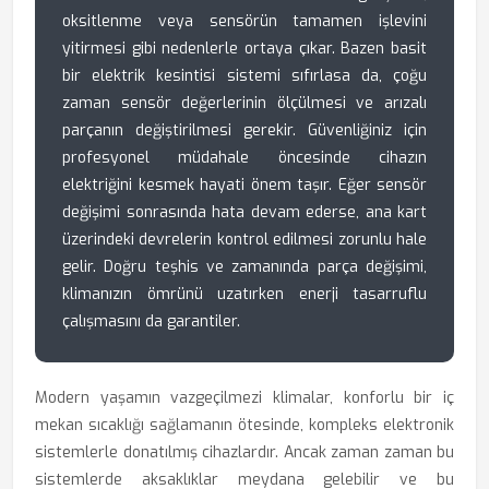
oksitlenme veya sensörün tamamen işlevini
yitirmesi gibi nedenlerle ortaya çıkar. Bazen basit
bir elektrik kesintisi sistemi sıfırlasa da, çoğu
zaman sensör değerlerinin ölçülmesi ve arızalı
parçanın değiştirilmesi gerekir. Güvenliğiniz için
profesyonel müdahale öncesinde cihazın
elektriğini kesmek hayati önem taşır. Eğer sensör
değişimi sonrasında hata devam ederse, ana kart
üzerindeki devrelerin kontrol edilmesi zorunlu hale
gelir. Doğru teşhis ve zamanında parça değişimi,
klimanızın ömrünü uzatırken enerji tasarruflu
çalışmasını da garantiler.
Modern yaşamın vazgeçilmezi klimalar, konforlu bir iç
mekan sıcaklığı sağlamanın ötesinde, kompleks elektronik
sistemlerle donatılmış cihazlardır. Ancak zaman zaman bu
sistemlerde aksaklıklar meydana gelebilir ve bu