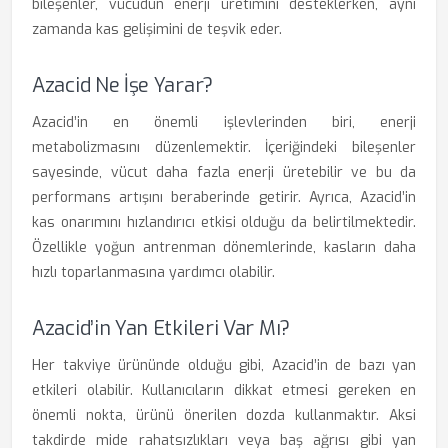
bileşenler, vücudun enerji üretimini desteklerken, aynı
zamanda kas gelişimini de teşvik eder.
Azacid Ne İşe Yarar?
Azacid’in en önemli işlevlerinden biri, enerji
metabolizmasını düzenlemektir. İçeriğindeki bileşenler
sayesinde, vücut daha fazla enerji üretebilir ve bu da
performans artışını beraberinde getirir. Ayrıca, Azacid’in
kas onarımını hızlandırıcı etkisi olduğu da belirtilmektedir.
Özellikle yoğun antrenman dönemlerinde, kasların daha
hızlı toparlanmasına yardımcı olabilir.
Azacid’in Yan Etkileri Var Mı?
Her takviye ürününde olduğu gibi, Azacid’in de bazı yan
etkileri olabilir. Kullanıcıların dikkat etmesi gereken en
önemli nokta, ürünü önerilen dozda kullanmaktır. Aksi
takdirde mide rahatsızlıkları veya baş ağrısı gibi yan