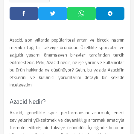
Facebook'ta Paylaş
Twitter'da Paylaş
WhatsApp'ta Paylaş
Telegram
Azacid, son yıllarda popülaritesi artan ve birçok insanın
merak ettiği bir takviye ürünüdür. Özellikle sporcular ve
sağlıklı yaşamı önemseyen bireyler tarafından tercih
edilmektedir. Peki, Azacid nedir, ne işe yarar ve kullanıcılar
bu ürün hakkında ne düşünüyor? Gelin, bu yazıda Azacid’in
etkilerini ve kullanıcı yorumlarını detaylı bir şekilde
inceleyelim.
Azacid Nedir?
Azacid, genellikle spor performansını artırmak, enerji
seviyelerini yükseltmek ve dayanıklılığı artırmak amacıyla
formüle edilmiş bir takviye ürünüdür. İçeriğinde bulunan