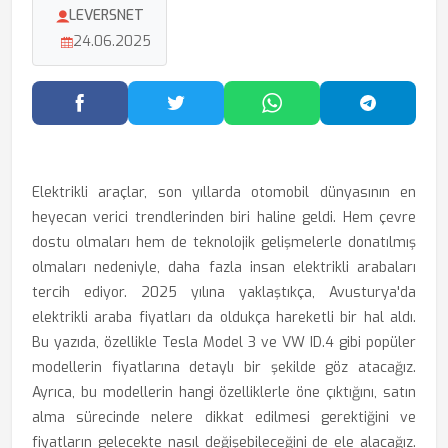
LEVERSNET
24.06.2025
Facebook'ta Paylaş
Twitter'da Paylaş
WhatsApp'ta Paylaş
Telegram
Elektrikli araçlar, son yıllarda otomobil dünyasının en
heyecan verici trendlerinden biri haline geldi. Hem çevre
dostu olmaları hem de teknolojik gelişmelerle donatılmış
olmaları nedeniyle, daha fazla insan elektrikli arabaları
tercih ediyor. 2025 yılına yaklaştıkça, Avusturya'da
elektrikli araba fiyatları da oldukça hareketli bir hal aldı.
Bu yazıda, özellikle Tesla Model 3 ve VW ID.4 gibi popüler
modellerin fiyatlarına detaylı bir şekilde göz atacağız.
Ayrıca, bu modellerin hangi özelliklerle öne çıktığını, satın
alma sürecinde nelere dikkat edilmesi gerektiğini ve
fiyatların gelecekte nasıl değişebileceğini de ele alacağız.