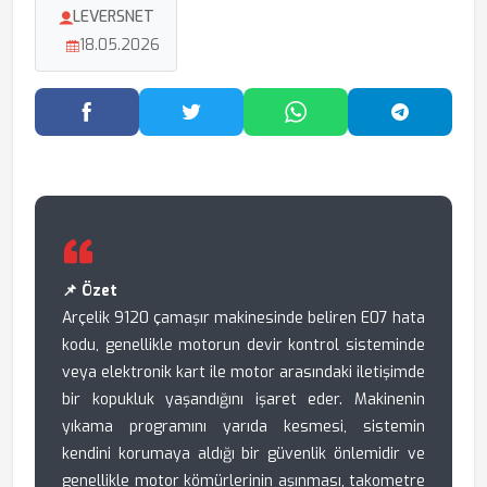
LEVERSNET
18.05.2026
Facebook'ta Paylaş
Twitter'da Paylaş
WhatsApp'ta Paylaş
Telegram
📌 Özet
Arçelik 9120 çamaşır makinesinde beliren E07 hata
kodu, genellikle motorun devir kontrol sisteminde
veya elektronik kart ile motor arasındaki iletişimde
bir kopukluk yaşandığını işaret eder. Makinenin
yıkama programını yarıda kesmesi, sistemin
kendini korumaya aldığı bir güvenlik önlemidir ve
genellikle motor kömürlerinin aşınması, takometre