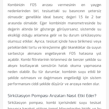
Kombinizin F05 arızası vermesinin en yaygın
nedenlerinden biri, tesisattaki su basıncının yetersiz
olmasıdır; genellikle ideal basınç değeri 1.5 ile 2 bar
arasında olmalıdır. Eğer kombinizin manometresinde bu
değerin altında bir gösterge görüyorsanız, sistemde su
eksikliği olduğu anlamına gelir ve bu durum sirkülasyonu
olumsuz etkiler. Ayrıca, tesisat içinde hava birikmesi veya
peteklerdeki tortu ve kireçlenme gibi tıkanıklıklar da suyun
serbestçe akmasını engelleyerek F05 hatasına yol
açabilir. Kombi filtrelerinin kirlenmesi de benzer şekilde su
akışını kısıtlayarak sensörün hatalı okuma yapmasına
neden olabilir. Bu tür durumlar, kombinin suyu etkili bir
şekilde ısıtmasını ve dağıtmasını engellediği için sistem
performansını ciddi şekilde düşürür ve arızaya neden olur.
Sirkülasyon Pompası Arızaları Nasıl Etki Eder?
Sirkülasyon pompası, kombi içerisindeki suyu tesisat
boyunca hareket ettiren temel bileşenlerden biridir ve bu