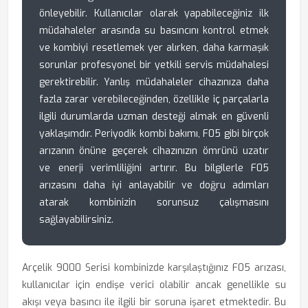
önleyebilir. Kullanıcılar olarak yapabileceğiniz ilk
müdahaleler arasında su basıncını kontrol etmek
ve kombiyi resetlemek yer alırken, daha karmaşık
sorunlar profesyonel bir yetkili servis müdahalesi
gerektirebilir. Yanlış müdahaleler cihazınıza daha
fazla zarar verebileceğinden, özellikle iç parçalarla
ilgili durumlarda uzman desteği almak en güvenli
yaklaşımdır. Periyodik kombi bakımı, F05 gibi birçok
arızanın önüne geçerek cihazınızın ömrünü uzatır
ve enerji verimliliğini artırır. Bu bilgilerle F05
arızasını daha iyi anlayabilir ve doğru adımları
atarak kombinizin sorunsuz çalışmasını
sağlayabilirsiniz.
Arçelik 9000 Serisi kombinizde karşılaştığınız F05 arızası,
kullanıcılar için endişe verici olabilir ancak genellikle su
akışı veya basıncı ile ilgili bir soruna işaret etmektedir. Bu