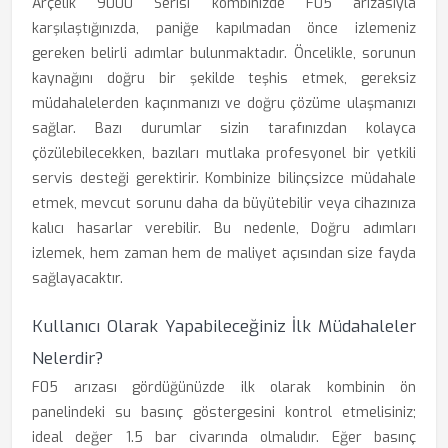
Arçelik 9000 Serisi kombinizde F05 arızasıyla
karşılaştığınızda, paniğe kapılmadan önce izlemeniz
gereken belirli adımlar bulunmaktadır. Öncelikle, sorunun
kaynağını doğru bir şekilde teşhis etmek, gereksiz
müdahalelerden kaçınmanızı ve doğru çözüme ulaşmanızı
sağlar. Bazı durumlar sizin tarafınızdan kolayca
çözülebilecekken, bazıları mutlaka profesyonel bir yetkili
servis desteği gerektirir. Kombinize bilinçsizce müdahale
etmek, mevcut sorunu daha da büyütebilir veya cihazınıza
kalıcı hasarlar verebilir. Bu nedenle, Doğru adımları
izlemek, hem zaman hem de maliyet açısından size fayda
sağlayacaktır.
Kullanıcı Olarak Yapabileceğiniz İlk Müdahaleler
Nelerdir?
F05 arızası gördüğünüzde ilk olarak kombinin ön
panelindeki su basınç göstergesini kontrol etmelisiniz;
ideal değer 1.5 bar civarında olmalıdır. Eğer basınç