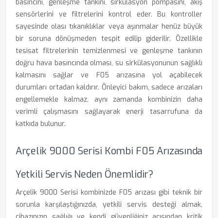
basıncını, genleşme tankını, sirkülasyon pompasını, akış
sensörlerini ve filtrelerini kontrol eder. Bu kontroller
sayesinde olası tıkanıklıklar veya aşınmalar henüz büyük
bir soruna dönüşmeden tespit edilip giderilir. Özellikle
tesisat filtrelerinin temizlenmesi ve genleşme tankının
doğru hava basıncında olması, su sirkülasyonunun sağlıklı
kalmasını sağlar ve F05 arızasına yol açabilecek
durumları ortadan kaldırır. Önleyici bakım, sadece arızaları
engellemekle kalmaz, aynı zamanda kombinizin daha
verimli çalışmasını sağlayarak enerji tasarrufuna da
katkıda bulunur.
Arçelik 9000 Serisi Kombi F05 Arızasında
Yetkili Servis Neden Önemlidir?
Arçelik 9000 Serisi kombinizde F05 arızası gibi teknik bir
sorunla karşılaştığınızda, yetkili servis desteği almak,
cihazınızın sağlığı ve kendi güvenliğiniz açısından kritik