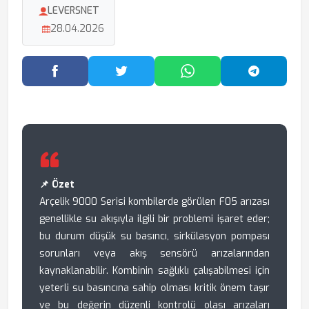
LEVERSNET
28.04.2026
Facebook'ta Paylaş
Twitter'da Paylaş
WhatsApp'ta Paylaş
Telegram
📌 Özet
Arçelik 9000 Serisi kombilerde görülen F05 arızası
genellikle su akışıyla ilgili bir problemi işaret eder;
bu durum düşük su basıncı, sirkülasyon pompası
sorunları veya akış sensörü arızalarından
kaynaklanabilir. Kombinin sağlıklı çalışabilmesi için
yeterli su basıncına sahip olması kritik önem taşır
ve bu değerin düzenli kontrolü olası arızaları