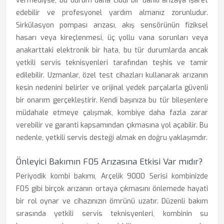
vermediyse, bu durum daha ciddi bir dahili arızaya işaret
edebilir ve profesyonel yardım almanız zorunludur.
Sirkülasyon pompası arızası, akış sensörünün fiziksel
hasarı veya kireçlenmesi, üç yollu vana sorunları veya
anakarttaki elektronik bir hata, bu tür durumlarda ancak
yetkili servis teknisyenleri tarafından teşhis ve tamir
edilebilir. Uzmanlar, özel test cihazları kullanarak arızanın
kesin nedenini belirler ve orijinal yedek parçalarla güvenli
bir onarım gerçekleştirir. Kendi başınıza bu tür bileşenlere
müdahale etmeye çalışmak, kombiye daha fazla zarar
verebilir ve garanti kapsamından çıkmasına yol açabilir. Bu
nedenle, yetkili servis desteği almak en doğru yaklaşımdır.
Önleyici Bakımın F05 Arızasına Etkisi Var mıdır?
Periyodik kombi bakımı, Arçelik 9000 Serisi kombinizde
F05 gibi birçok arızanın ortaya çıkmasını önlemede hayati
bir rol oynar ve cihazınızın ömrünü uzatır. Düzenli bakım
sırasında yetkili servis teknisyenleri, kombinin su