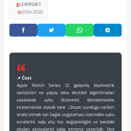
LEVERSNET
21.04.2026
Facebook'ta Paylaş
Twitter'da Paylaş
WhatsApp'ta Paylaş
Telegram
📌 Özet
Apple Watch Series 12, gelişmiş biyometrik
sensörleri ve yapay zeka destekli algoritmaları
sayesinde uyku düzeninizi derinlemesine
incelemenize olanak tanır. Cihazın sunduğu verileri
analiz etmek için Sağlık uygulaması üzerinden uyku
evrelerini, kalp atış hızı değişkenliğini ve kandaki
oksijen seviyelerini takip etmeniz yeterlidir. Yeni