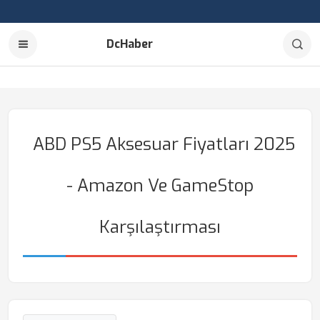
DcHaber
ABD PS5 Aksesuar Fiyatları 2025
- Amazon Ve GameStop
Karşılaştırması