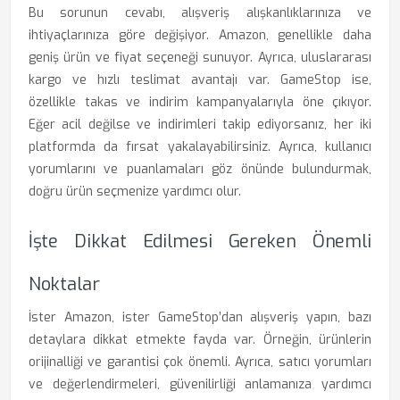
Bu sorunun cevabı, alışveriş alışkanlıklarınıza ve
ihtiyaçlarınıza göre değişiyor. Amazon, genellikle daha
geniş ürün ve fiyat seçeneği sunuyor. Ayrıca, uluslararası
kargo ve hızlı teslimat avantajı var. GameStop ise,
özellikle takas ve indirim kampanyalarıyla öne çıkıyor.
Eğer acil değilse ve indirimleri takip ediyorsanız, her iki
platformda da fırsat yakalayabilirsiniz. Ayrıca, kullanıcı
yorumlarını ve puanlamaları göz önünde bulundurmak,
doğru ürün seçmenize yardımcı olur.
İşte Dikkat Edilmesi Gereken Önemli
Noktalar
İster Amazon, ister GameStop’dan alışveriş yapın, bazı
detaylara dikkat etmekte fayda var. Örneğin, ürünlerin
orijinalliği ve garantisi çok önemli. Ayrıca, satıcı yorumları
ve değerlendirmeleri, güvenilirliği anlamanıza yardımcı