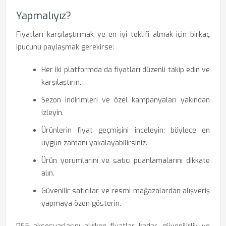
Yapmalıyız?
Fiyatları karşılaştırmak ve en iyi teklifi almak için birkaç
ipucunu paylaşmak gerekirse:
Her iki platformda da fiyatları düzenli takip edin ve
karşılaştırın.
Sezon indirimleri ve özel kampanyaları yakından
izleyin.
Ürünlerin fiyat geçmişini inceleyin; böylece en
uygun zamanı yakalayabilirsiniz.
Ürün yorumlarını ve satıcı puanlamalarını dikkate
alın.
Güvenilir satıcılar ve resmi mağazalardan alışveriş
yapmaya özen gösterin.