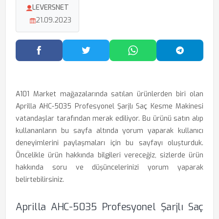
LEVERSNET
21.09.2023
Facebook'ta Paylaş
Twitter'da Paylaş
WhatsApp'ta Paylaş
Telegram
A101 Market mağazalarında satılan ürünlerden biri olan
Aprilla AHC-5035 Profesyonel Şarjlı Saç Kesme Makinesi
vatandaşlar tarafından merak ediliyor. Bu ürünü satın alıp
kullananların bu sayfa altında yorum yaparak kullanıcı
deneyimlerini paylaşmaları için bu sayfayı oluşturduk.
Öncelikle ürün hakkında bilgileri vereceğiz, sizlerde ürün
hakkında soru ve düşüncelerinizi yorum yaparak
belirtebilirsiniz.
Aprilla AHC-5035 Profesyonel Şarjlı Saç