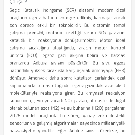
Çalışır?
Seçici Katalitik İndirgeme (SCR) sistemi, modern dizel
araçların egzoz hattına entegre edilmiş, karmaşık ancak
son derece etkili bir teknolojidir. Bu sistemin temel
çalışma prensibi, motorun ürettiği zararlı NOx gazlarını
katalitik bir reaksiyonla dönüştürmektir. Motor ideal
çalışma sıcaklığına ulaştığında, aracın motor kontrol
ünitesi (ECU), egzoz gazı akışına belirli ve hassas
oranlarda Adblue sıvısını püskürtür. Bu sıvı, egzoz
hattındaki yüksek sıcaklıkla karşılaşarak amonyağa (NH3)
dönüşür. Amonyak, daha sonra katalizör içerisindeki özel
kaplamalarla temas ettiğinde, egzoz gazındaki azot oksit
molekülleriyle reaksiyona girer. Bu kimyasal reaksiyon
sonucunda, çevreye zararlı NOx gazları, atmosferde doğal
olarak bulunan azot (N2) ve su buharına (H2O) parçalanır.
2026 model araçlarda bu süreç, yapay zeka destekli
sensörler ve gelişmiş algoritmalar sayesinde milisaniyelik
hassasiyetle yönetilir. Eğer Adblue sıvısı tükenirse, bu