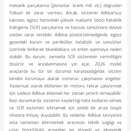
mekanik parçalarına (pistonlar, krank mili vb.) doğrudan
fiziksel bir zarar vermez. Ancak, sistemin Adblue'suz
kalması, egzoz hattındaki yüksek maliyetli Seçici Katalitik
İndirgeme (SCR) parçalarına ve hassas sensörlere dolaylı
yoldan zarar verebilir. Adblue püskürtülmediğinde, egzoz
gazındaki kurum ve partiküller, katalizör ve sensörler
üzerinde birikerek tıkanıklıklara ve erken aşınmaya neden
olabilir. Bu durum, zamanla SCR sisteminin verimliliğini
düşürür ve arızalanmasına yol açar. 2026 model
araçlarda bu tür bir durumla karşılaşıldığında, sistem
kendini korumaya alarak motorun çalışmasını engeller.
Yazılımsal olarak kilitlenen bir motoru tekrar çalıştırmak
için sadece Adblue eklemek her zaman yeterli olmayabilir.
Bazı durumlarda, sistemin kaydettiği hata kodlarını silmek
ve SCR sistemini sıfırlamak için yetkili bir arıza tespit
cihazına ihtiyaç duyulabilir. Bu nedenle, Adblue seviyesini
asla tamamen bitirmemek, aracınızın teknik sağlığı ve
uzun ömürlülüğü açısından en güvenli ve ekonomik