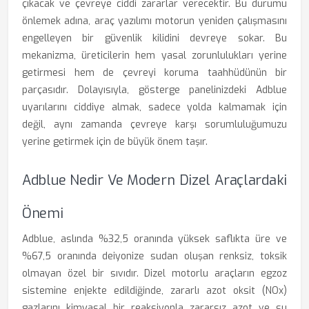
çıkacak ve çevreye ciddi zararlar verecektir. Bu durumu
önlemek adına, araç yazılımı motorun yeniden çalışmasını
engelleyen bir güvenlik kilidini devreye sokar. Bu
mekanizma, üreticilerin hem yasal zorunlulukları yerine
getirmesi hem de çevreyi koruma taahhüdünün bir
parçasıdır. Dolayısıyla, gösterge panelinizdeki Adblue
uyarılarını ciddiye almak, sadece yolda kalmamak için
değil, aynı zamanda çevreye karşı sorumluluğumuzu
yerine getirmek için de büyük önem taşır.
Adblue Nedir Ve Modern Dizel Araçlardaki
Önemi
Adblue, aslında %32,5 oranında yüksek saflıkta üre ve
%67,5 oranında deiyonize sudan oluşan renksiz, toksik
olmayan özel bir sıvıdır. Dizel motorlu araçların egzoz
sistemine enjekte edildiğinde, zararlı azot oksit (NOx)
gazlarını kimyasal bir reaksiyonla zararsız azot ve su