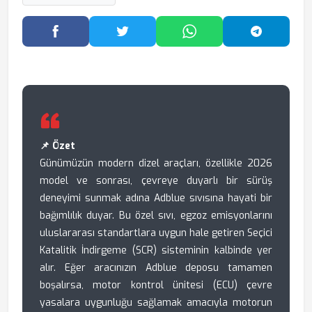
Facebook'ta Paylaş
Twitter'da Paylaş
WhatsApp'ta Paylaş
Telegram
📌 Özet
Günümüzün modern dizel araçları, özellikle 2026
model ve sonrası, çevreye duyarlı bir sürüş
deneyimi sunmak adına Adblue sıvısına hayati bir
bağımlılık duyar. Bu özel sıvı, egzoz emisyonlarını
uluslararası standartlara uygun hale getiren Seçici
Katalitik İndirgeme (SCR) sisteminin kalbinde yer
alır. Eğer aracınızın Adblue deposu tamamen
boşalırsa, motor kontrol ünitesi (ECU) çevre
yasalara uygunluğu sağlamak amacıyla motorun