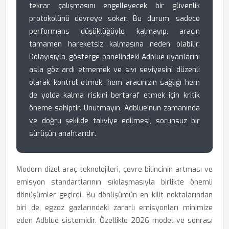
tekrar çalışmasını engelleyecek bir güvenlik
protokolünü devreye sokar. Bu durum, sadece
performans düşüklüğüyle kalmayıp, aracın
tamamen hareketsiz kalmasına neden olabilir.
Dolayısıyla, gösterge panelindeki Adblue uyarılarını
asla göz ardı etmemek ve sıvı seviyesini düzenli
olarak kontrol etmek, hem aracınızın sağlığı hem
de yolda kalma riskini bertaraf etmek için kritik
öneme sahiptir. Unutmayın, Adblue'nun zamanında
ve doğru şekilde takviye edilmesi, sorunsuz bir
sürüşün anahtarıdır.
Modern dizel araç teknolojileri, çevre bilincinin artması ve
emisyon standartlarının sıkılaşmasıyla birlikte önemli
dönüşümler geçirdi. Bu dönüşümün en kilit noktalarından
biri de, egzoz gazlarındaki zararlı emisyonları minimize
eden Adblue sistemidir. Özellikle 2026 model ve sonrası